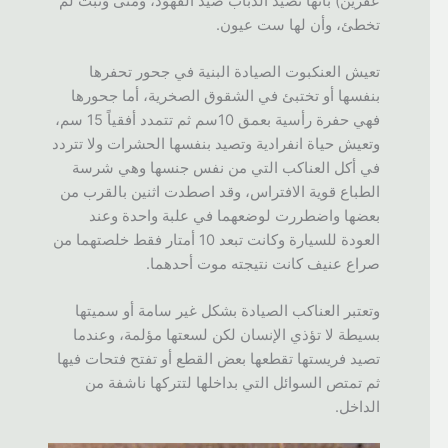
عفرين) بأنها تصيد الذباب صيد الفهود، ومتى وثبت لم
تخطئ، وأن لها ست عيون.
تعيش العنكبوت الصيادة البنية في جحور تحفرها
بنفسها أو تختبئ في الشقوق الصخرية، أما جحورها
فهي حفرة رأسية بعمق 10سم ثم تتمدد أفقياً 15 سم،
وتعيش حياة انفرادية وتصيد بنفسها الحشرات ولا تتردد
في أكل العناكب التي من نفس جنسها وهي شرسة
الطباع قوية الافتراس، وقد اصطدت اثنين بالقرب من
بعضها واضطررت لوضعهما في علبة واحدة وعند
العودة للسيارة وكانت تبعد 10 أمتار فقط خلصتهما من
صراع عنيف كانت نتيجته موت أحدهما.
وتعتبر العناكب الصيادة بشكل غير سامة أو سميتها
بسيطة لا تؤذي الإنسان لكن لسعتها مؤلمة، وعندما
تصيد فريستها تقطعها بعض القطع أو تفتح فتحات فيها
ثم تمتص السوائل التي بداخلها لتتركها ناشفة من
الداخل.