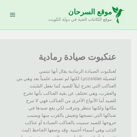
خطي
موقع السرحان
لى
لمحتوى
موقع الكائنات الحية في دولة الكويت
عنكبوت صيادة رمادية
لعنكبوت الصيادة الرمادية يقال أنها تنتمي
لفصيلة Lycosidae لكنها لم تصنف علمياً بعد وهي من
العناكب التي تخرج ليلاً للصيد كما تفعل الشَبَث
والعقرب، وهي تختلف عن بقية العناكب بأنها تخرج
للصيد أما الأنواع الأخرى من العناكب فهي لا تبرح
مكانها ولكنها تنتظر وتترقب لكي يقع صيدها في
شباكها التي تنسجها وتعيش بالقرب منها وبسبب
خروجها للصيد سميت بالعناكب الصيادة أو عناكب
الذئب وهي أسماء أجنبية. وقد وصفها الجاحظ (ليث