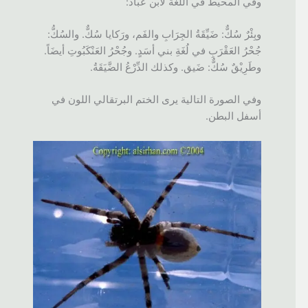
وفي المحيط في اللغة لابن عباد:
وبِئْرٌ سُكٌّ: ضَيِّقَةُ الجِرَابِ والفَم، ورَكايا سُكٌّ. والسُكُّ:
جُحْرُ العَقْرَبِ في لُغَةِ بني أسَدٍ. وجُحْرُ العَنْكَبُوتِ أيضَاً.
وطَرِيْقٌ سُكٌّ: ضَيق. وكذلك الدِّرْعُ الضَّيَقَةُ.
وفي الصورة التالية يرى الختم البرتقالي اللون في
أسفل البطن.