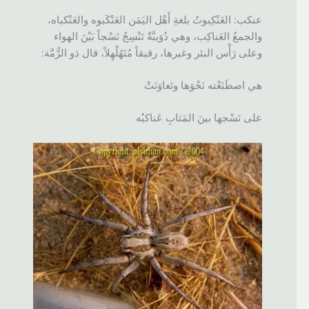
عنكب: العَنْكِبوتُ بلغةِ أَهْل اليَمَن العَنْكَبوه والعَنْكباه،
والجمعُ العَناكِب، وهي دُوَيبَّةٌ تَنْسِجُ نَسْجاً بَيْنَ الهواء
وعلى رَأْس البئر وغيرها، رقيقاً مُتَهُلْهِلاً، قال ذو الرُّمَّة:
هي اصطَنَعْته نَحْوَها وتَعاوَنَتْ
على نَسْجها بينَ المَثابِ عَناكبُه