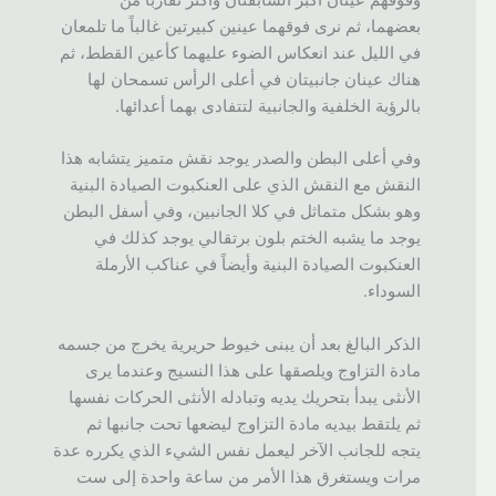
وفوقهم عينان أكبر السابقتان وأكثر تقارباً من
بعضهما، ثم نرى فوقهما عينين كبيرتين غالباً ما تلمعان
في الليل عند انعكاس الضوء عليهما كأعين القطط، ثم
هناك عينان جانبيتان في أعلى الرأس تسمحان لها
بالرؤية الخلفية والجانبية لتتفادى بهما أعدائها.
وفي أعلى البطن والصدر يوجد نقش متميز يتشابه هذا
النقش مع النقش الذي على العنكبوت الصيادة البنية
وهو بشكل متماثل في كلا الجانبين، وفي أسفل البطن
يوجد ما يشبه الختم بلون برتقالي يوجد كذلك في
العنكبوت الصيادة البنية وأيضاً في عناكب الأرملة
السوداء.
الذكر البالغ بعد أن يبنى خيوط حريرية يخرج من جسمه
مادة التزاوج ويلصقها على هذا النسيج وعندما يرى
الأنثى يبدأ بتحريك يديه وتبادله الأنثى الحركات نفسها
ثم يلتقط بيديه مادة التزاوج ليضعها تحت جانبها ثم
يتجه للجانب الآخر ليعمل نفس الشيء الذي يكرره عدة
مرات ويستغرق هذا الأمر من ساعة واحدة إلى ست