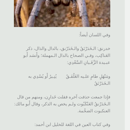
وفي اللسان أيضاً:
خدرنق: الـخَدَرْنَقُ والـخَذَرْنق، بالدال والذال، ذكر
العَناكِب، وفـي الصحاح بالدال الـمهملة؛ وأَنشد أَبو
عبـيدة الزَّفَـيانِ السَّعْدِي:
ومَنْهَلٍ طامٍ علـيه الغَلْفَـقُ يُنِـيرُ أَو يُسْدِي به
الـخَدَرْنَقُ
فإِذا جمعت حذفت آخره فقلت خَدارِن، ومنهم من قال
الـخَدَرْنقُ العَنْكَبُوت ولـم يخص به الذكر، وقال أَبو مالك:
العنكبوت الضخْمة.
وفي كتاب العين في اللغة للخليل ابن أحمد: