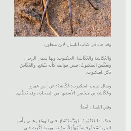
وقد جاء في كتاب اللسان لابن منظور:
والعُكَاشة والعُكَّاشةُ: العنكبوت: وبها سمي الرجل.
وتَعَكَّشَ العنكبوتُ: قبَض قوائمه كأَنه يَنْسُج. والعُكَّاشُ:
ذكَرُ العنكبوت.
ويقال لبـيت العنكبوت: عُكَّاشةٌ؛ عن أَبـي عمرو.
وعُكَّاشة بن مِـحْصن الأَسدي: من الصحابة، وقد يُخفَّف.
وفي اللسان أيضاً:
عنكب: العَنْكَبُوتُ: دُوَيْبَّة تَنْسُجُ، فـي الهواءِ وعلـى رأْس
البئر، نَسْجاً رقـيقاً مُهَلْهَلاً، مؤَنثة، وربما ذُكِّرت فـي