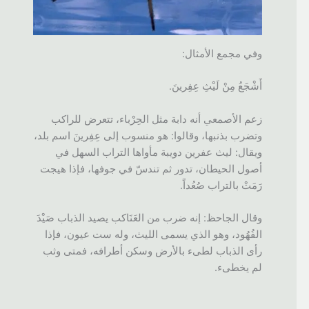
وفي مجمع الأمثال:
أَشْجَعُ مِنْ لَيْثِ عِفِرينَ.
زعم الأصمعي أنه دابة مثل الحِرْباء، تتعرض للراكب
وتضرب بذنبها، وقالوا: هو منسوب إلى عِفِرينَ اسم بلد،
ويقال: ليث عفرين دويبة مأواها التراب السهل في
أصول الحيطان، تدور ثم تندسّ في جوفها، فإذا هيجت
رَمَتْ بالتراب صُعُداً.
وقال الجاحظ: إنه ضرب من العَنَاكب يصيد الذباب صَيْدَ
الفُهُود، وهو الذي يسمى الليث، وله ست عيون، فإذا
رأى الذباب لطىء بالأرض وسكن أطرافه، فمتى وثب
لم يخطىء.