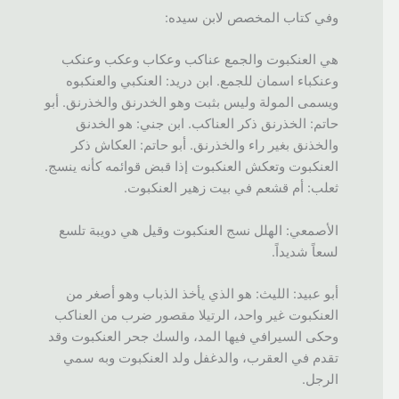
وفي كتاب المخصص لابن سيده:
هي العنكبوت والجمع عناكب وعكاب وعكب وعنكب
وعنكباء اسمان للجمع. ابن دريد: العنكبي والعنكبوه
ويسمى المولة وليس بثبت وهو الخدرنق والخذرنق. أبو
حاتم: الخذرنق ذكر العناكب. ابن جني: هو الخدنق
والخذنق بغير راء والخذرنق. أبو حاتم: العكاش ذكر
العنكبوت وتعكش العنكبوت إذا قبض قوائمه كأنه ينسج.
ثعلب: أم قشعم في بيت زهير العنكبوت.
الأصمعي: الهلل نسج العنكبوت وقيل هي دويبة تلسع
لسعاً شديداً.
أبو عبيد: الليث: هو الذي يأخذ الذباب وهو أصغر من
العنكبوت غير واحد، الرتيلا مقصور ضرب من العناكب
وحكى السيرافي فيها المد، والسك جحر العنكبوت وقد
تقدم في العقرب، والدغفل ولد العنكبوت وبه سمي
الرجل.