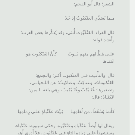
الشعر؛ قال أَبو النـجم:
مـما يُسَدِّي العَنْكَبُوتُ إِذ خَلا
قال الفراء: العَنْكَبُوت أُنثى، وقد يُذَكِّرها بعض العرب؛
وأَنشد قوله:
علـى هَطَّالِهم منهم بُـيوتٌ كأَنَّ العَنْكَبُوتَ هو
ابْتَنـاها
قال: والتأْنـيث فـي العنكبوت أَكثر؛ والـجمع:
العَنْكبوتاتُ، وعَناكِبُ، وعَناكِيبُ؛ عن اللـحيانـي،
وتصغيرها: عُنَـيْكِبٌ وعُنَـيْكِيبٌ، وهي بلغة الـيمن:
عَكَنْباةٌ؛ قال:
كأَنما يَسْقُطُ، من لُغامِهـا بَـيْتُ عَكَنْباةٍ علـى زِمامِها
ويقال لها أَيضاً: عَنْكَباه وعَنْكَبُوه. وحكى سيبويه: عَنْكَباء،
مستشهداً علـى زيادة التاءِ فـي عَنْكَبُوتٍ، فلا أَدري أَهو