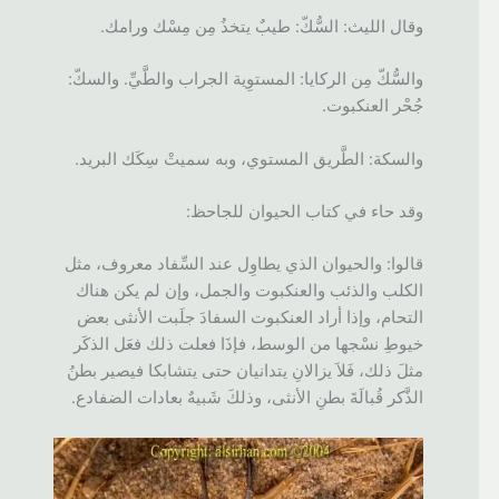
وقال الليث: السُّكّ: طيبٌ يتخذُ مِن مِسْك ورامك.
والسُّكّ مِن الركايا: المستوِية الجراب والطَّيِّ. والسكّ:
جُحْر العنكبوت.
والسكة: الطَّريق المستوي، وبه سميتْ سِكَك البريد.
وقد حاء في كتاب الحيوان للجاحظ:
قالوا: والحيوان الذي يطاوِل عند السِّفاد معروف، مثل
الكلب والذئب والعنكبوت والجمل، وإن لم يكن هناك
التحام، وإذا أراد العنكبوت السفادَ جلَبت الأنثى بعض
خيوطِ نسْجها من الوسط، فإذَا فعلت ذلك فعَل الذكَر
مثلَ ذلك، فَلاَ يزالانِ يتدانيان حتى يتشابكا فيصير بطنُ
الذَّكر قُبالَةَ بطنِ الأنثى، وذلكَ شَبيهٌ بعادات الضفادع.