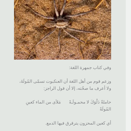
وفي كتاب جمهرة اللغة:
وزعم قوم من أهل اللغة أن العنكبوت تسمّى المُولَةَ،
ولا أعرف ما صحّته، إلا أن قول الراجز:
حاملةٌ دَلْوَكَ لا محمـولَـهْ مَلأى من الماء كعينِ
المُولَهْ
أي كعين المحزون يترقرق فيها الدمع.