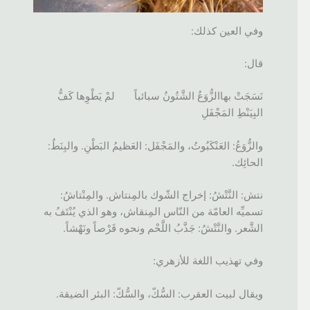
وفي العين كذلك:
قال:
نَسَجَتْ بهاالزُّوَعُ الشَّتُونُ سبائباً لمْ يَطْوِها كَفُّ
البِيَنْطِ المَجْفَلِ
والزُّوَعُ: العَنْكَبُوتُ، والمَجْفَل: العَظيمُ البَطْنِ. والبِنَطُ:
الحائِك.
نتش: النَّتْشُ: إخراج الشّوك بالمِنتاش. والمِنْتاشُ:
تسميِّه العامّة من النّاس المِنقاش، وهو الذي يُنْتَفُ به
الشَّعر. والنَّتْشُ: جَذَّبُ اللَّحْم ونحوه قَرْصاً ونَهْشاً.
وفي تهذيب اللغة للأزهري:
ويقال لبيت العقرب: السُّكّ، والسُّكّ: البئر الضيقة.