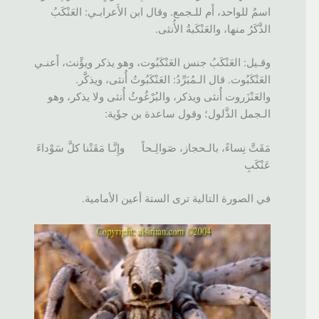
اسمٌ للواحد، أَم للـجمع. وقال ابن الأَعرابـي: العَنْكَبُ
الذَّكَرُ منها، والعَنْكَبةُ الأُنثى.
وقـيل: العَنْكَبُ جنس العَنْكَبُوت، وهو يذكر ويؤْنث، أَعنـي
العَنْكَبُوت. قال الـمُبَرِّدُ: العَنْكَبُوتُ أُنثى، ويذكَّر.
والعَنْزَروت أُنثى ويذكر، والبُرْغُوثُ أُنثى ولا يذكر، وهو
الـجمل الذَّلول؛ وقول ساعدة بن جؤَية:
مَقَتَّ نِساءً، بالـحجاز، صَوالِـحاً وإِنَّـا مَقَتْنا كلَّ سَوْداءَ
عَنْكَبِ
في الصورة التالية ترى الستة أعين الأمامية.